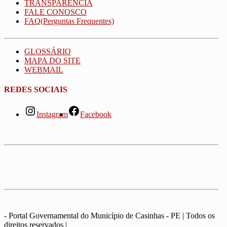
TRANSPARÊNCIA
FALE CONOSCO
FAQ(Perguntas Frequentes)
GLOSSÁRIO
MAPA DO SITE
WEBMAIL
REDES SOCIAIS
Instagram
Facebook
Serviço de Informação ao Cidadão - Atendimento das 08 às 13 hs -
Rua Severino Augusto de Miranda, S/N – Centro – Cep: 55755-
000 – Tel: (81) 3634-9156
Suporte: jrmachadoportais@gmail.com / wpriska@gmail.com
- Portal Governamental do Município de Casinhas - PE | Todos os
direitos reservados
|