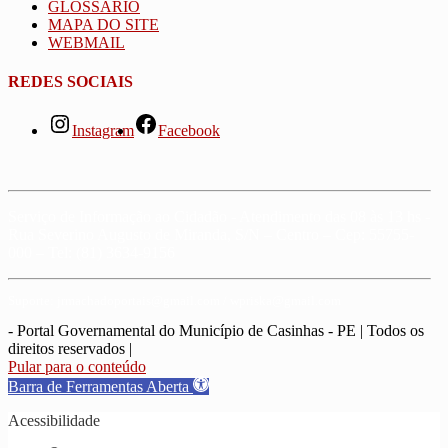
GLOSSÁRIO
MAPA DO SITE
WEBMAIL
REDES SOCIAIS
Instagram
Facebook
Serviço de Informação ao Cidadão - Atendimento das 08 às 13 hs -
Rua Severino Augusto de Miranda, S/N – Centro – Cep: 55755-
000 – Tel: (81) 3634-9156
Suporte: jrmachadoportais@gmail.com / wpriska@gmail.com
- Portal Governamental do Município de Casinhas - PE | Todos os
direitos reservados
|
Pular para o conteúdo
Barra de Ferramentas Aberta
Acessibilidade