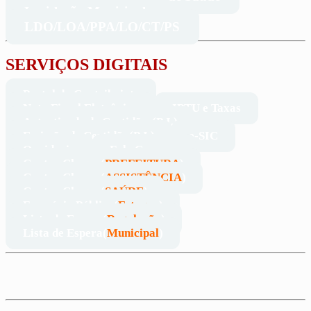
Legislação Municipal
LDO/LOA/PPA/LO/CT/PS
SERVIÇOS DIGITAIS
Portal do Contribuinte
Nota Fiscal Eletrônica
IPTU e Taxas
Autenticade de Certidões(P.J.)
Emissão de Certidão(P.J.)
e-SIC
Ouvidoria
Fale Conosco
Contra Cheque(
PREFEITURA
)
Contra Cheque(
ASSISTÊNCIA
)
Contra Cheque(
SAÚDE
)
Farmácia Pública(
Estoque
)
Lista de Espera(
Regulação
)
Lista de Espera(
Municipal
)