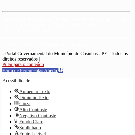
Serviço de Informação ao Cidadão - Atendimento das 08 às 13 hs -
Rua Severino Augusto de Miranda, S/N – Centro – Cep: 55755-
000 – Tel: (81) 3634-9156
Suporte: jrmachadoportais@gmail.com / wpriska@gmail.com
- Portal Governamental do Município de Casinhas - PE | Todos os
direitos reservados
|
Pular para o conteúdo
Barra de Ferramentas Aberta
Acessibilidade
Aumentar Texto
Diminuir Texto
Cinza
Alto Contraste
Negativo Contraste
Fundo Claro
Sublinhado
Fonte Legível