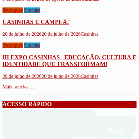
Destaques
Notícias
CASINHAS É CAMPEÃ!
20 de julho de 2026
20 de julho de 2026
Casinhas
Destaques
Notícias
III EXPO CASINHAS | EDUCAÇÃO, CULTURA E
IDENTIDADE QUE TRANSFORMAM!
20 de julho de 2026
20 de julho de 2026
Casinhas
Mais notícias ...
ACESSO RÁPIDO
Glossário
Mapa do Site
Telefones Úteis
Portal da Transparência
Receita Arrecadada
Despesa Realizada
Licitações
Serviços de Saúde